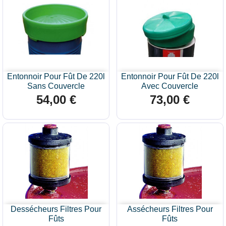
Entonnoir Pour Fût De 220l
Entonnoir Pour Fût De 220l
Sans Couvercle
Avec Couvercle
54,00 €
73,00 €
Prix
Prix
Dessécheurs Filtres Pour
Assécheurs Filtres Pour
Fûts
Fûts