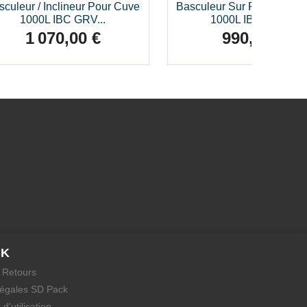
sculeur / Inclineur Pour Cuve
Basculeur Sur Pieds Pour
1000L IBC GRV...
1000L IBC GRV...
1 070,00 €
990,00 €
Prix
Prix
CK
/ Retours
légales SD Pack
d'utilisation