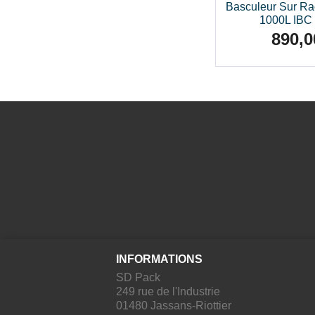
Basculeur Sur Ra
1000L IBC 
890,0
Prix
INFORMATIONS
SD Pack
249 rue de l'Industrie
01480 Jassans-Riottier