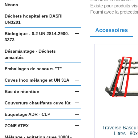
Néons
Existe pour produits v
Fourni avec la protecti

Déchets hospitaliers DASRI
UN3291
Accessoires

Biologique - 6.2 UN 2814-2900-
3373
Désamiantage - Déchets
amiantés
Emballages de secours "T"

Cuves Inox mélange et UN 31A

Bac de rétention

Couverture chauffante cuve fût

Etiquetage ADR - CLP

ZONE ATEX
Traverse Bascul
Litres - 8
Mélange - agitation cuve 1000l -