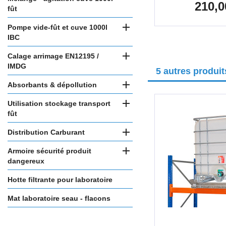
210,0
Prix
fût

Pompe vide-fût et cuve 1000l
IBC

Calage arrimage EN12195 /
IMDG
5 autres produi

Absorbants & dépollution

Utilisation stockage transport
fût

Distribution Carburant

Armoire sécurité produit
dangereux
Hotte filtrante pour laboratoire
Mat laboratoire seau - flacons