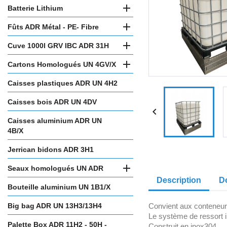

Batterie Lithium

Fûts ADR Métal - PE- Fibre

Cuve 1000l GRV IBC ADR 31H

Cartons Homologués UN 4GV/X
Caisses plastiques ADR UN 4H2
Caisses bois ADR UN 4DV

Caisses aluminium ADR UN
4B/X
Jerrican bidons ADR 3H1

Seaux homologués UN ADR
Description
D
Bouteille aluminium UN 1B1/X
Big bag ADR UN 13H3/13H4
Convient aux conteneur
Le système de ressort i
Palette Box ADR 11H2 - 50H -
Construit en inox304.