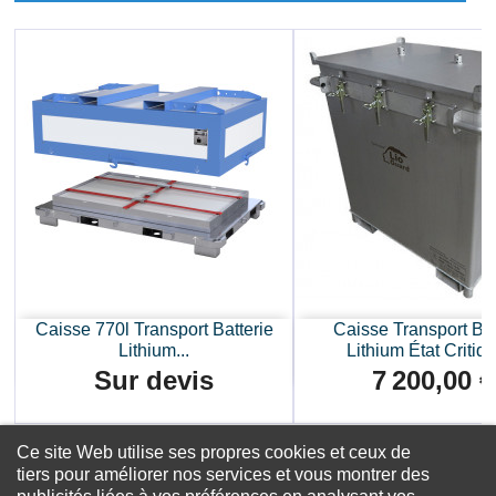
Caisse 770l Transport Batterie
Caisse Transport Bat
Lithium...
Lithium État Critiqu
Sur devis
7 200,00 €
Prix
Prix
Ce site Web utilise ses propres cookies et ceux de
tiers pour améliorer nos services et vous montrer des