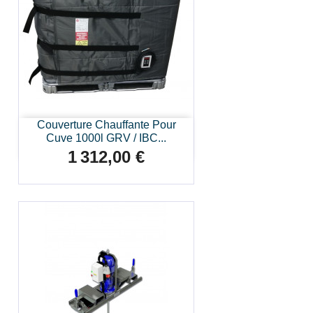
Couverture Chauffante Pour
Cuve 1000l GRV / IBC...
1 312,00 €
Prix