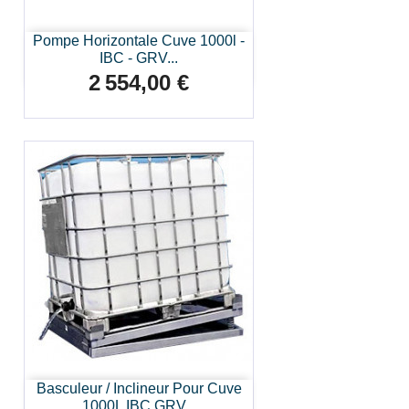
Pompe Horizontale Cuve 1000l -
IBC - GRV...
2 554,00 €
Prix
Basculeur / Inclineur Pour Cuve
1000L IBC GRV...