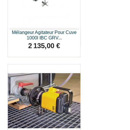
Mélangeur Agitateur Pour Cuve
1000l IBC GRV...
2 135,00 €
Prix