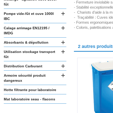
- Fermeture inviolable s
fût
- Stabilité exceptionnel
- Chariots d’aide à la 

Pompe vide-fût et cuve 1000l
- Traçabilité : Cuves id
IBC
- Formes ergonomiques.

- Coloris, palettisatio
Calage arrimage EN12195 /
IMDG

Absorbants & dépollution
2 autres produi

Utilisation stockage transport
fût

Distribution Carburant

Armoire sécurité produit
dangereux
Hotte filtrante pour laboratoire
Mat laboratoire seau - flacons