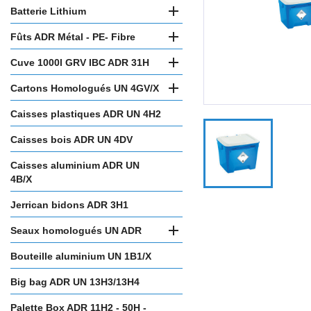

Batterie Lithium

Fûts ADR Métal - PE- Fibre

Cuve 1000l GRV IBC ADR 31H

Cartons Homologués UN 4GV/X
Caisses plastiques ADR UN 4H2
Caisses bois ADR UN 4DV
Caisses aluminium ADR UN
4B/X
Jerrican bidons ADR 3H1

Seaux homologués UN ADR
Bouteille aluminium UN 1B1/X
Big bag ADR UN 13H3/13H4
Palette Box ADR 11H2 - 50H -