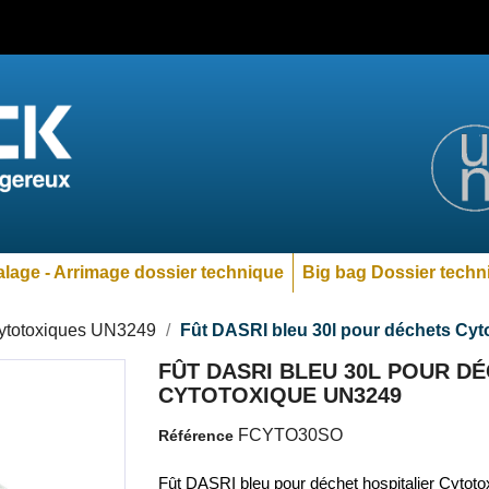
lage - Arrimage dossier technique
Big bag Dossier techn
ytotoxiques UN3249
Fût DASRI bleu 30l pour déchets Cy
FÛT DASRI BLEU 30L POUR D
CYTOTOXIQUE UN3249
FCYTO30SO
Référence
Fût DASRI bleu pour déchet hospitalier Cytoto