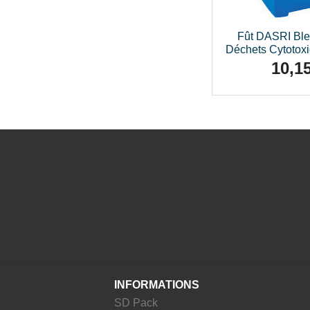
Fût DASRI Ble
Déchets Cytoto
10,1
Prix
INFORMATIONS
SD Pack