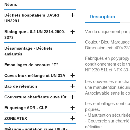
Néons

Déchets hospitaliers DASRI
Description
UN3291

Vendu uniquement par pa
Biologique - 6.2 UN 2814-2900-
3373
Couleur Bleu Marquage
Dimension ext: 400x330
Désamiantage - Déchets
amiantés
Fabriqués en polypropy
conditionnement et le t
Emballages de secours "T"
NF X30-511 et NFX 30-

Cuves Inox mélange et UN 31A
Les couvercles sur charn

Bac de rétention
une manutention sécurisé
Autoclavable sans le c

Couverture chauffante cuve fût
Les emballages sont con

Etiquetage ADR - CLP
piqûres.
- Manutention sécurisée 

ZONE ATEX
- Couvercle sur charniè
définitive.
Mélange - agitation cuve 1000l -