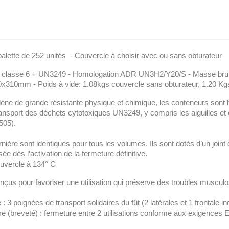
lette de 252 unités - Couvercle à choisir avec ou sans obturateur
 classe 6 + UN3249 - Homologation ADR UN3H2/Y20/S - Masse br
x310mm - Poids à vide: 1.08kgs couvercle sans obturateur, 1.20 Kg
lène de grande résistante physique et chimique, les conteneurs son
ransport des déchets cytotoxiques UN3249, y compris les aiguilles 
505).
ière sont identiques pour tous les volumes. Ils sont dotés d’un joint 
e dès l’activation de la fermeture définitive.
ouvercle à 134° C
çus pour favoriser une utilisation qui préserve des troubles musculo
: 3 poignées de transport solidaires du fût (2 latérales et 1 frontale 
re (breveté) : fermeture entre 2 utilisations conforme aux exigences 