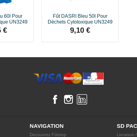
u 60l Pour
Fût DASRI Bleu 50l Pour
xique UN3249
Déchets Cytotoxique UN3249
5 €
9,10 €
Prix
Facebook
Instagram
LinkedIn
NAVIGATION
SD PA
Decouvrez Fûtstop
Livraison 