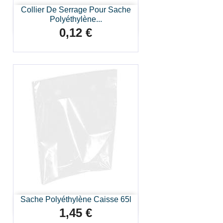
Collier De Serrage Pour Sache
Polyéthylène...
0,12 €
Prix
Sache Polyéthylène Caisse 65l
1,45 €
Prix