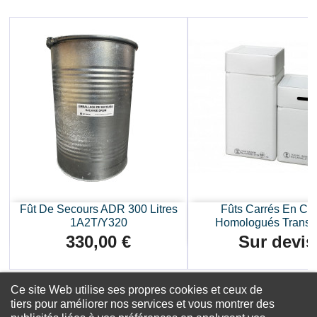
Fût De Secours ADR 300 Litres
Fûts Carrés En Ca
1A2T/Y320
Homologués Transpo
330,00 €
Sur devis
Prix
Prix
Ce site Web utilise ses propres cookies et ceux de
tiers pour améliorer nos services et vous montrer des