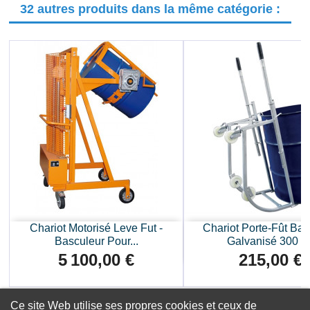
32 autres produits dans la même catégorie :
Chariot Motorisé Leve Fut -
Chariot Porte-Fût Bas
Basculeur Pour...
Galvanisé 300 K
5 100,00 €
215,00 €
Prix
Prix
Ce site Web utilise ses propres cookies et ceux de