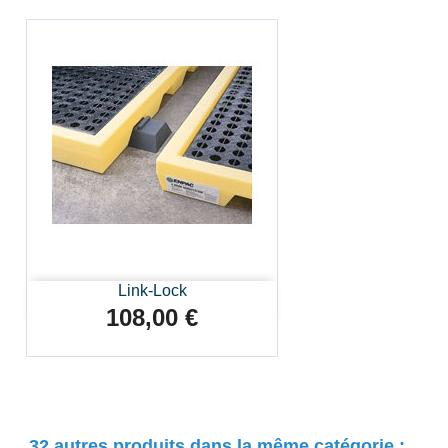
Link-Lock
108,00 €
Prix
32 autres produits dans la même catégorie :